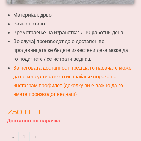
Материјал: дрво
Рачно цртано
Времетраење на изработка: 7-10 работни дена
Во случај производот да е достапен во
продавницата ќе бидете известени дека може да
го подигнете / се испрати веднаш
За неговата достапност пред да го нарачате може
да се консултирате со испраќање порака на
инстаграм профилот (доколку ви е важно да го
имате производот веднаш)
750
ден
Достапно по нарачка
-
+