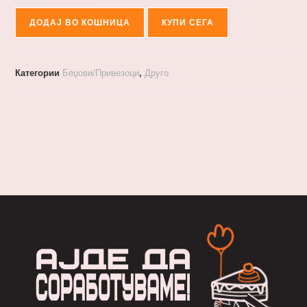
ДОДАЈ ВО КОШНИЦА
КУПИ СЕГА
Категории
Беџови/Привезоци
,
Друго