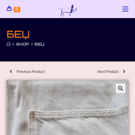
0
Беџ
>
SHOP
>
БЕЏ
Previous Product
Next Product