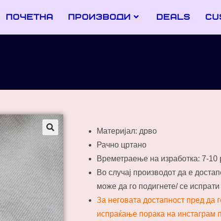
почетна
производи
deals
cu
Материјал: дрво
Рачно цртано
Времетраење на изработка: 7-10
Во случај производот да е доста
може да го подигнете/ се испрат
За неговата достапност пред да 
испраќање порака на инстаграм п