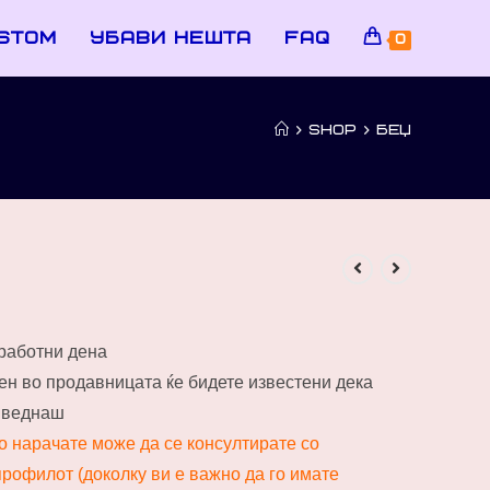
stom
убави нешта
faq
0
>
SHOP
>
БЕЏ
 работни дена
пен во продавницата ќе бидете известени дека
и веднаш
го нарачате може да се консултирате со
рофилот (доколку ви е важно да го имате