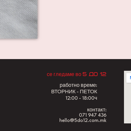
5 до 12
се гледаме во
работно време:
ВТОРНИК - ПЕТОК
12:00 - 18:00ч
контакт:
071 947 436
hello@5do12.com.mk