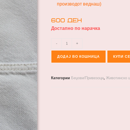
производот веднаш)
600
ден
Достапно по нарачка
-
+
ДОДАЈ ВО КОШНИЦА
КУПИ С
Категории
Беџови/Привезоци
,
Животинско 