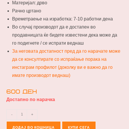
Материјал: дрво
Рачно цртано
Времетраење на изработка: 7-10 работни дена
Во случај производот да е достапен во
продавницата ќе бидете известени дека може да
го подигнете / се испрати веднаш
За неговата достапност пред да го нарачате може
да се консултирате со испраќање порака на
инстаграм профилот (доколку ви е важно да го
имате производот веднаш)
600
ден
Достапно по нарачка
-
+
ДОДАЈ ВО КОШНИЦА
КУПИ СЕГА