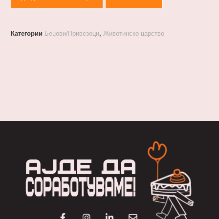
Категории
Беџови/Привезоци
,
Животинско царство