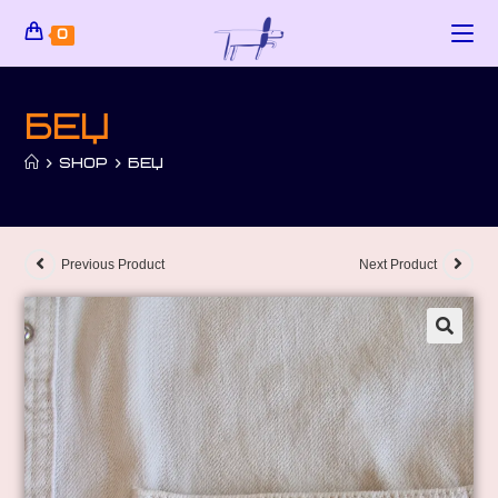
0
Беџ
>
SHOP
>
БЕЏ
Previous Product
Next Product