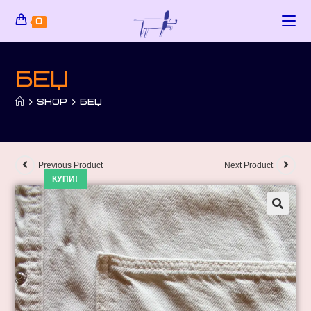
0
беџ
>
SHOP
>
БЕЏ
Previous Product
Next Product
КУПИ!