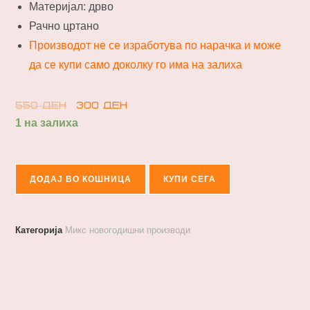
Материјал: дрво
Рачно цртано
Производот не се изработува по нарачка и може
да се купи само доколку го има на залиха
550
ден
300
ден
1 на залиха
ДОДАЈ ВО КОШНИЦА
КУПИ СЕГА
Категорија
Микс новогодишни производи