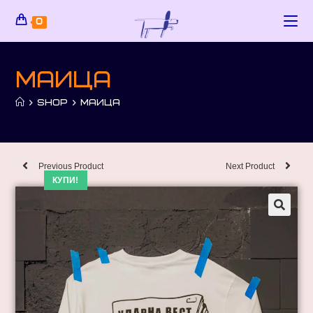
0
Маица
>
SHOP
>
МАИЦА
Previous Product
Next Product
КУПИ!