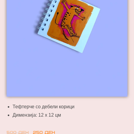
Тефтерче со дебели корици
Димензија: 12 х 12 цм
500
ден
250
ден