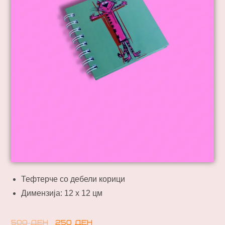
Тефтерче со дебели корици
Димензија: 12 х 12 цм
500
ден
250
ден