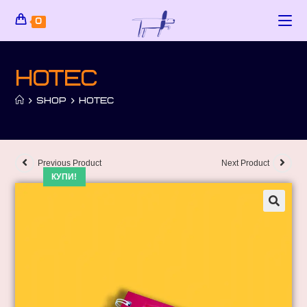
0
Нотес
>
SHOP
>
НОТЕС
Previous Product
Next Product
КУПИ!