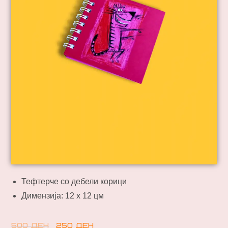
Тефтерче со дебели корици
Димензија: 12 х 12 цм
500
ден
250
ден