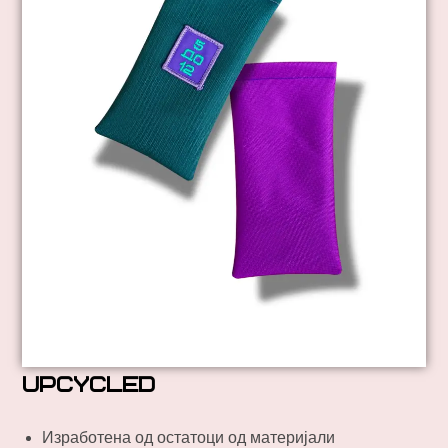
upcycled
Изработенa од остатоци од материјали