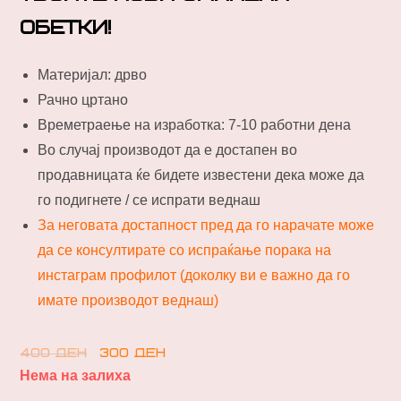
обетки!
Материјал: дрво
Рачно цртано
Времетраење на изработка: 7-10 работни дена
Во случај производот да е достапен во
продавницата ќе бидете известени дека може да
го подигнете / се испрати веднаш
За неговата достапност пред да го нарачате може
да се консултирате со испраќање порака на
инстаграм профилот (доколку ви е важно да го
имате производот веднаш)
400
ден
300
ден
Нема на залиха