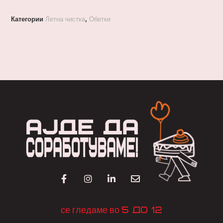
Категории
Летна чистка
,
Обетки
5 до 12
се гледаме во