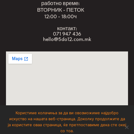
работно време:
ВТОРНИК - ПЕТОК
12:00 - 18:00ч
контакт:
071 947 436
hello@5do12.com.mk
Користиме колачиња за да ви овозможиме најдобро
искуство на нашата веб-страница. Доколку продолжите да
don’t forget to have fun
ја користите оваа страница, ќе претпоставиме дека сте океј
со тоа.