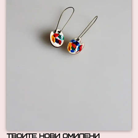
твоите нови омилени