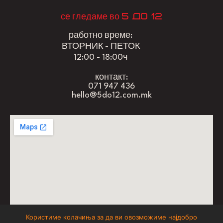
5 до 12
се гледаме во
работно време:
ВТОРНИК - ПЕТОК
12:00 - 18:00ч
контакт:
071 947 436
hello@5do12.com.mk
Користиме колачиња за да ви овозможиме најдобро