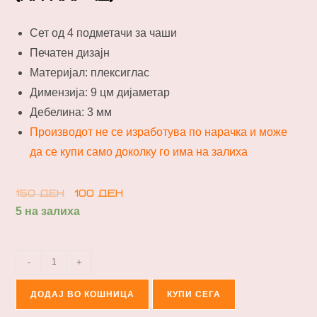
Сет од 4 подметачи за чаши
Печатен дизајн
Материјал: плексиглас
Димензија: 9 цм дијаметар
Дебелина: 3 мм
Производот не се изработува по нарачка и може
да се купи само доколку го има на залиха
150
ден
100
ден
5 на залиха
-
+
ДОДАЈ ВО КОШНИЦА
КУПИ СЕГА