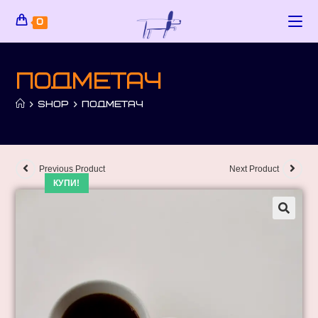
0
Подметач
>
SHOP
>
ПОДМЕТАЧ
Previous Product
Next Product
КУПИ!