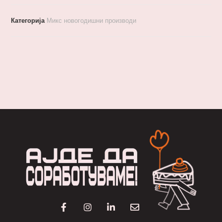
Категорија
Микс новогодишни производи