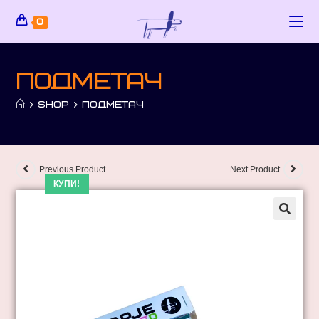
0
Подметач
>
SHOP
>
ПОДМЕТАЧ
Previous Product
Next Product
КУПИ!