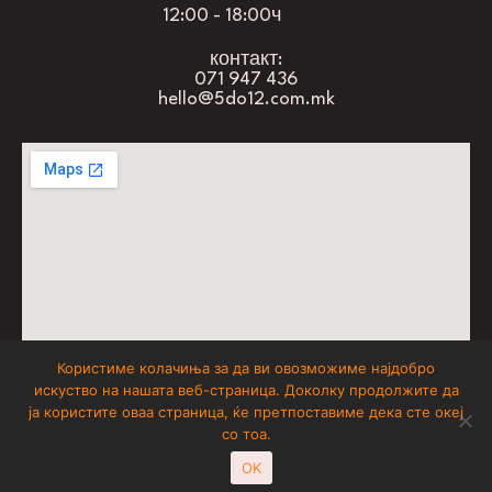
12:00 - 18:00ч
контакт:
071 947 436
hello@5do12.com.mk
Користиме колачиња за да ви овозможиме најдобро
искуство на нашата веб-страница. Доколку продолжите да
don’t forget to have fun
ја користите оваа страница, ќе претпоставиме дека сте океј
со тоа.
5 до 12
© 2025
, All Rights Reserved
OK
Powered by