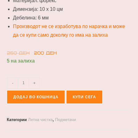
Материјал: форекс
Димензија: 10 х 10 цм
Дебелина: 6 мм
Производот не се изработува по нарачка и може
да се купи само доколку го има на залиха
250
ден
200
ден
5 на залиха
-
+
ДОДАЈ ВО КОШНИЦА
КУПИ СЕГА
Категории
Летна чистка
,
Подметачи