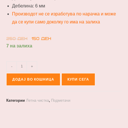
Дебелина: 6 мм
Производот не се изработува по нарачка и може
да се купи само доколку го има на залиха
250
ден
150
ден
7 на залиха
-
+
ДОДАЈ ВО КОШНИЦА
КУПИ СЕГА
Категории
Летна чистка
,
Подметачи