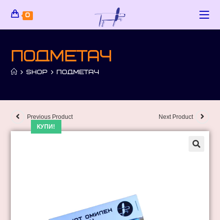
0
Подметач
>
SHOP
>
ПОДМЕТАЧ
Previous Product
Next Product
КУПИ!