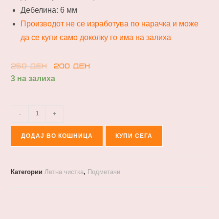
Дебелина: 6 мм
Производот не се изработува по нарачка и може
да се купи само доколку го има на залиха
250
ден
200
ден
3 на залиха
-
+
ДОДАЈ ВО КОШНИЦА
КУПИ СЕГА
Категории
Летна чистка
,
Подметачи