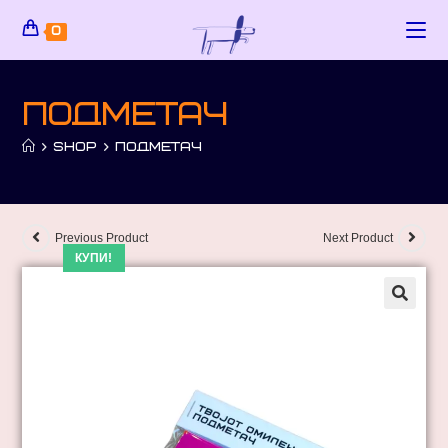
0
Подметач
>
SHOP
>
ПОДМЕТАЧ
Previous Product
Next Product
КУПИ!