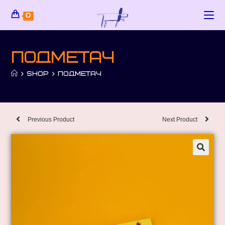
0
Подметач
>
SHOP
>
ПОДМЕТАЧ
Previous Product
Next Product