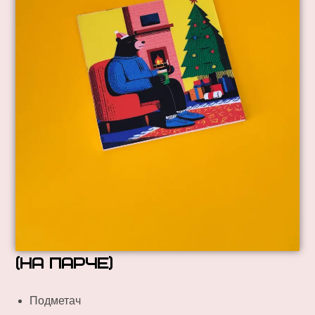
(на парче)
Подметач