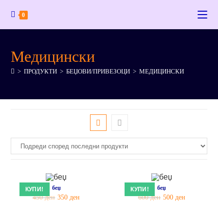
0
Медицински
>
ПРОДУКТИ
>
БЕЏОВИ/ПРИВЕЗОЦИ
>
МЕДИЦИНСКИ
беџ
беџ
КУПИ!
КУПИ!
450
ден
350
ден
600
ден
500
ден