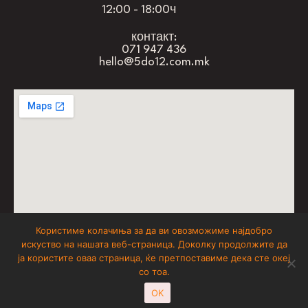
12:00 - 18:00ч
контакт:
071 947 436
hello@5do12.com.mk
Користиме колачиња за да ви овозможиме најдобро
искуство на нашата веб-страница. Доколку продолжите да
don’t forget to have fun
ја користите оваа страница, ќе претпоставиме дека сте океј
со тоа.
5 до 12
© 2025
, All Rights Reserved
OK
Powered by