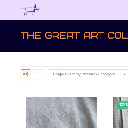
The great art col
Подреди според последни продукти
КУП