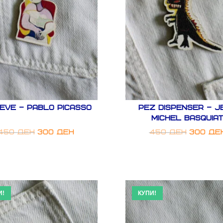
EVE – PABLO PICASSO
Pez Dispenser – J
Michel Basquia
450
ден
300
ден
450
ден
300
де
И!
КУПИ!