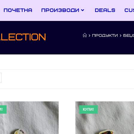
почетна
производи
deals
cu
lection
>
ПРОДУКТИ
>
БЕЏ
И!
КУПИ!