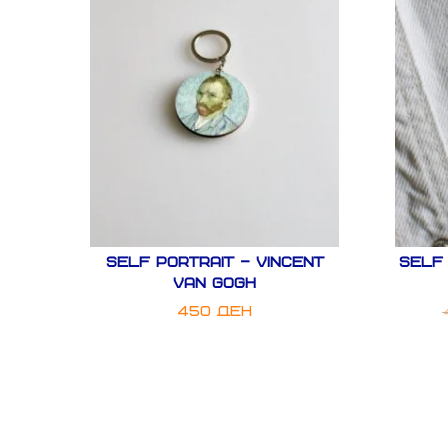
Self Portrait – Vincent
Self 
Van Gogh
450
ден