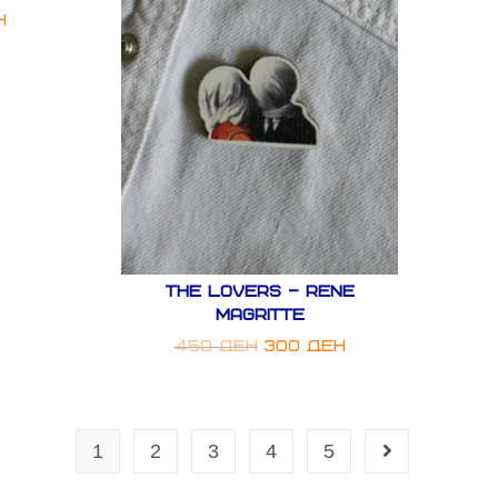
н
THE LOVERS – RENE
MAGRITTE
450
ден
300
ден
1
2
3
4
5