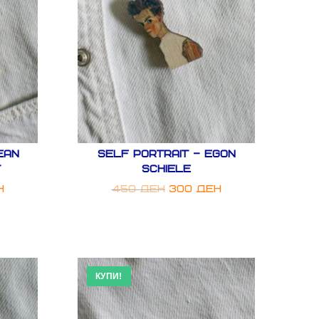
ean
Self Portrait – Egon
t
Schiele
н
450
ден
300
ден
КУПИ!