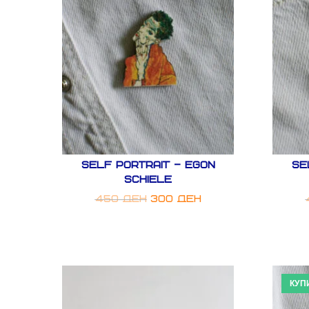
Self Portrait – Egon
Se
Schiele
450
ден
300
ден
КУП