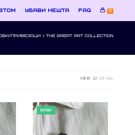
stom
убави нешта
faq
0
ОВИ/ПРИВЕЗОЦИ
>
THE GREAT ART COLLECTION
VIEW:
12
24
ALL
КУПИ!