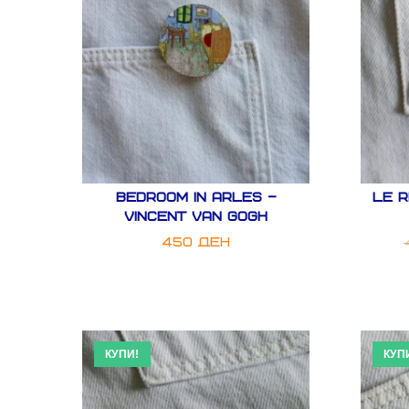
Bedroom in Arles –
LE R
Vincent Van Gogh
450
ден
КУПИ!
КУП