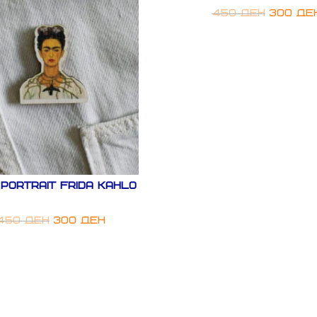
450
ден
300
де
portrait FRIDA KAHLO
450
ден
300
ден