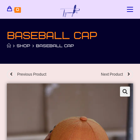
0
Baseball cap
>
SHOP
>
BASEBALL CAP
Previous Product
Next Product