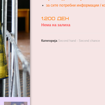
за сите потребни информации / 
1.200
ден
Нема на залиха
Категорија
Second hand - Second chance