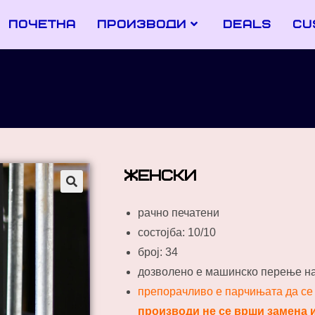
почетна
производи
deals
cu
женски
рачно печатени
состојба: 10/10
број: 34
дозволено е машинско перење на
препорачливо е парчињата да се 
производи не се врши замена 