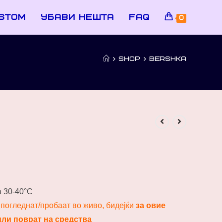
stom
убави нешта
faq
0
>
SHOP
>
BERSHKA
 30-40°C
погледнат/пробаат во живо, бидејќи
за овие
или поврат на средства