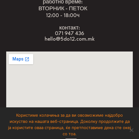
работно време:
ВТОРНИК - ПЕТОК
12:00 - 18:00ч
контакт:
071 947 436
hello@5do12.com.mk
Користиме колачиња за да ви овозможиме најдобро
искуство на нашата веб-страница. Доколку продолжите да
don’t forget to have fun
ја користите оваа страница, ќе претпоставиме дека сте океј
со тоа.
5 до 12
© 2025
, All Rights Reserved