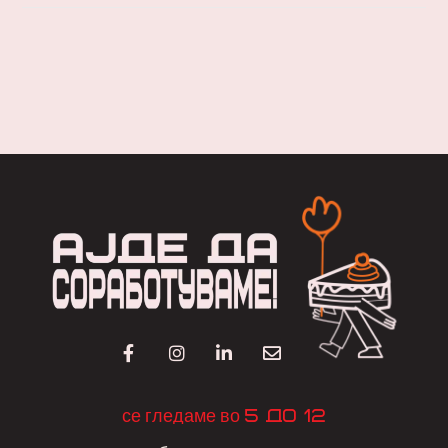
5 до 12
се гледаме во