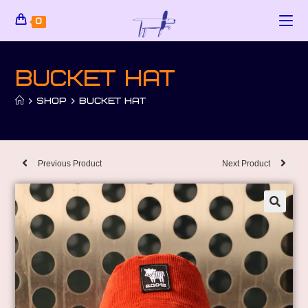
0
Bucket hat
>
SHOP
>
BUCKET HAT
Previous Product
Next Product