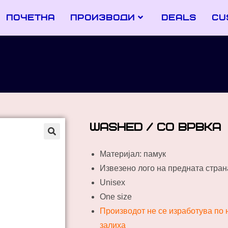
почетна
производи
deals
cu
WASHED / со врвка
Материјал: памук
Извезено лого на предната стран
Unisex
One size
Производот не се изработува по н
залиха