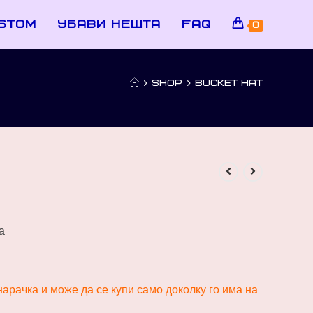
stom
убави нешта
faq
0
>
SHOP
>
BUCKET HAT
а
арачка и може да се купи само доколку го има на