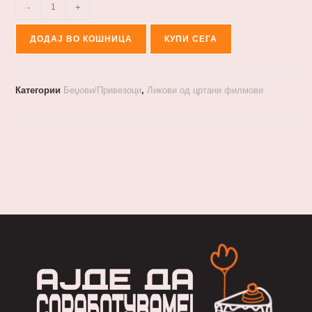
-
+
ДОДАЈ ВО КОШНИЦА
КУПИ СЕГА
Категории
Беџови/Привезоци
,
Ликови од цртани филмови