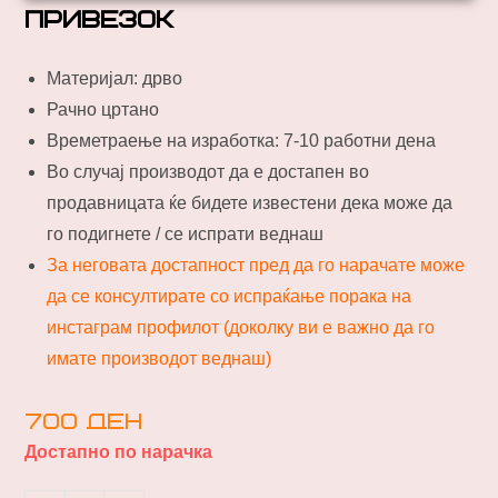
привезок
Материјал: дрво
Рачно цртано
Времетраење на изработка: 7-10 работни дена
Во случај производот да е достапен во
продавницата ќе бидете известени дека може да
го подигнете / се испрати веднаш
За неговата достапност пред да го нарачате може
да се консултирате со испраќање порака на
инстаграм профилот (доколку ви е важно да го
имате производот веднаш)
700
ден
Достапно по нарачка