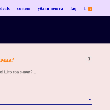
deals
custom
убави нешта
faq
0
ачка?
е! Што тоа значи?
…