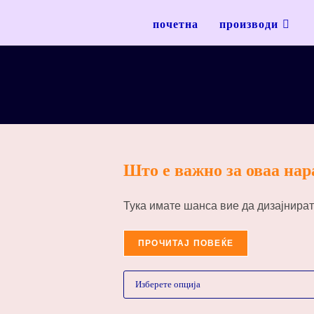
почетна
производи
Што е важно за оваа нар
Тука имате шанса вие да дизајнират
ПРОЧИТАЈ ПОВЕЌЕ