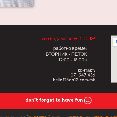
5 до 12
се гледаме во
работно време:
ВТОРНИК - ПЕТОК
12:00 - 18:00ч
контакт:
071 947 436
hello@5do12.com.mk
don’t forget to have fun
5 до 12
© 2025
, All Rights Reserved | Powered by
о на нашата веб-страница. Доколку продолжите да ја користите ова