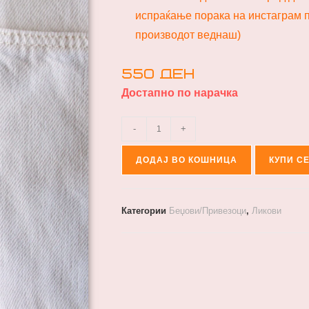
испраќање порака на инстаграм п
производот веднаш)
550
ден
Достапно по нарачка
-
+
ДОДАЈ ВО КОШНИЦА
КУПИ С
Категории
Беџови/Привезоци
,
Ликови