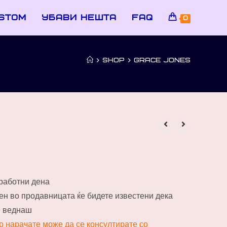
stom
убави нешта
faq
0
>
SHOP
>
GRACE JONES
 работни дена
пен во продавницата ќе бидете известени дека
и веднаш
го нарачате може да се консултирате со