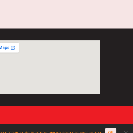
а страница, ќе претпоставиме дека сте океј со тоа.
OK