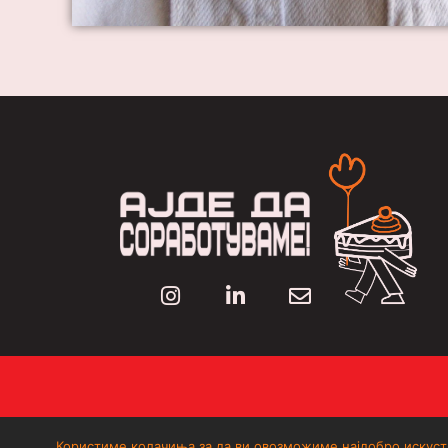
Користиме колачиња за да ви овозможиме најдобро искуств