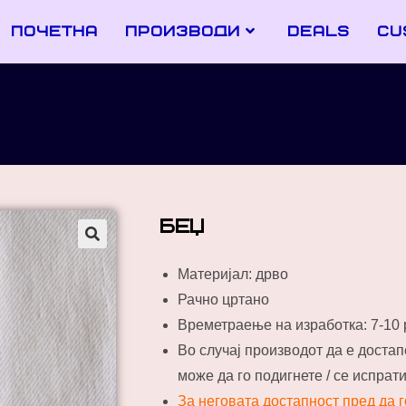
почетна
производи
deals
cu
беџ
Материјал: дрво
Рачно цртано
Времетраење на изработка: 7-10
Во случај производот да е доста
може да го подигнете / се испрат
За неговата достапност пред да 