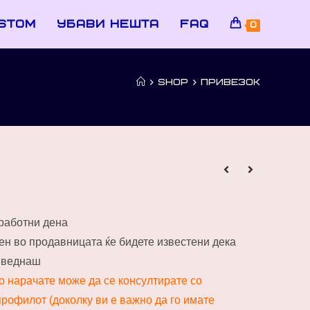
stom
убави нешта
faq
0
>
SHOP
>
ПРИВЕЗОК
 работни дена
пен во продавницата ќе бидете известени дека
и веднаш
го нарачате може да се консултирате со
рофилот (доколку ви е важно да го имате