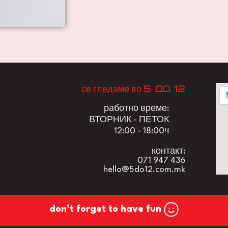
5 до 12
се гледаме во
работно време:
ВТОРНИК - ПЕТОК
12:00 - 18:00ч
контакт:
071 947 436
hello@5do12.com.mk
don’t forget to have fun