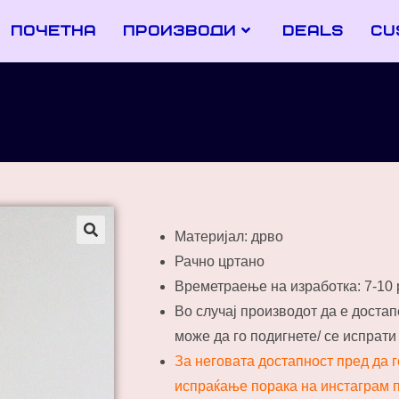
почетна
производи
deals
cu
Материјал: дрво
Рачно цртано
Времетраење на изработка: 7-10
Во случај производот да е доста
може да го подигнете/ се испрат
За неговата достапност пред да 
испраќање порака на инстаграм п