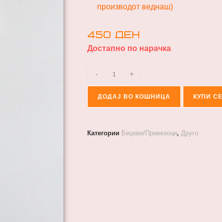
производот веднаш)
450
ден
Достапно по нарачка
-
+
ДОДАЈ ВО КОШНИЦА
КУПИ С
Категории
Беџови/Привезоци
,
Друго