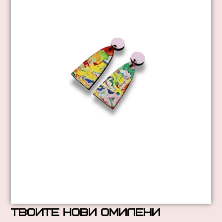
твоите нови омилени