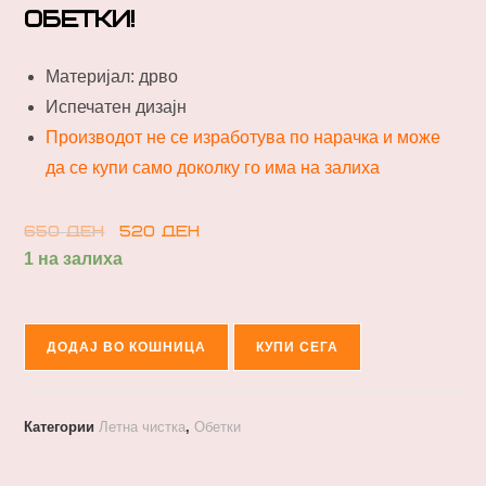
обетки!
Материјал: дрво
Испечатен дизајн
Производот не се изработува по нарачка и може
да се купи само доколку го има на залиха
650
ден
520
ден
1 на залиха
ДОДАЈ ВО КОШНИЦА
КУПИ СЕГА
Категории
Летна чистка
,
Обетки