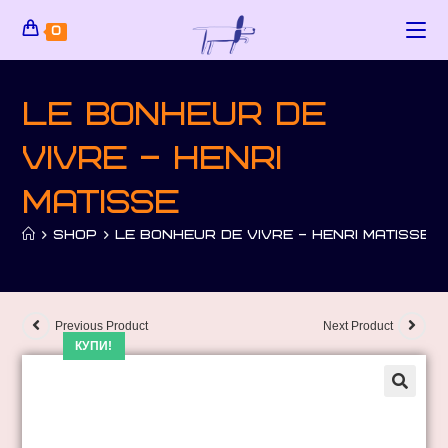
0
Le bonheur de
vivre – Henri
Matisse
>
SHOP
>
LE BONHEUR DE VIVRE – HENRI MATISSE
Previous Product
Next Product
КУПИ!