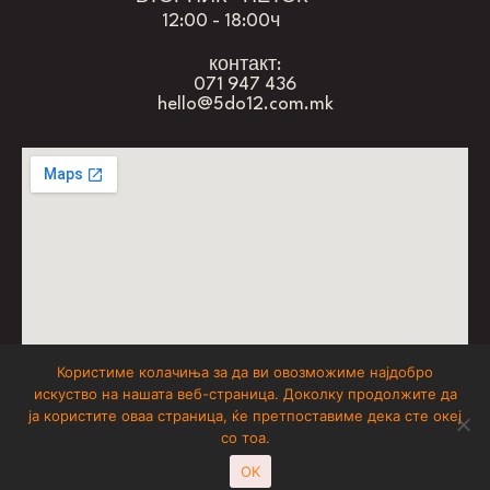
12:00 - 18:00ч
контакт:
071 947 436
hello@5do12.com.mk
Користиме колачиња за да ви овозможиме најдобро
искуство на нашата веб-страница. Доколку продолжите да
don’t forget to have fun
ја користите оваа страница, ќе претпоставиме дека сте океј
со тоа.
5 до 12
© 2025
, All Rights Reserved
OK
Powered by