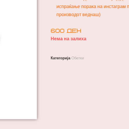
испраќање порака на инстаграм п
производот веднаш)
600
ден
Нема на залиха
Категорија
Обетки