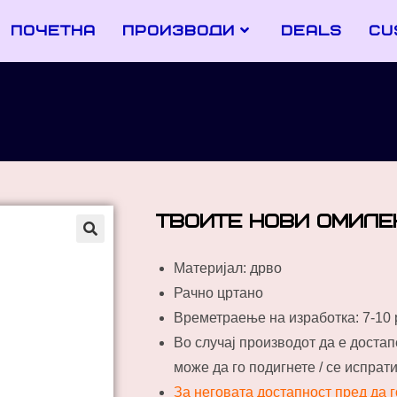
почетна
производи
deals
cu
твоите нови омиле
Материјал: дрво
Рачно цртано
Времетраење на изработка: 7-10
Во случај производот да е доста
може да го подигнете / се испрат
За неговата достапност пред да 