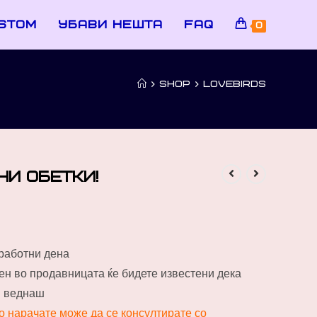
stom
убави нешта
faq
0
>
SHOP
>
LOVEBIRDS
ни обетки!
 работни дена
пен во продавницата ќе бидете известени дека
и веднаш
го нарачате може да се консултирате со