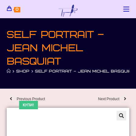
0
Self Portrait –
Jean Michel
Basquiat
>
SHOP
>
SELF PORTRAIT – JEAN MICHEL BASQUIAT
Previous Product
Next Product
КУПИ!