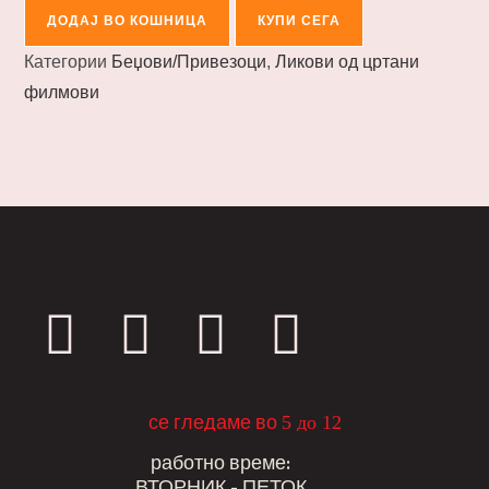
ДОДАЈ ВО КОШНИЦА
КУПИ СЕГА
Категории
Беџови/Привезоци
,
Ликови од цртани
филмови
5 до 12
се гледаме во
работно време:
ВТОРНИК - ПЕТОК