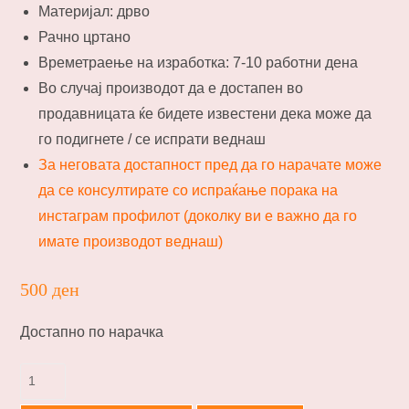
Материјал: дрво
Рачно цртано
Времетраење на изработка: 7-10 работни дена
Во случај производот да е достапен во
продавницата ќе бидете известени дека може да
го подигнете / се испрати веднаш
За неговата достапност пред да го нарачате може
да се консултирате со испраќање порака на
инстаграм профилот (доколку ви е важно да го
имате производот веднаш)
500
ден
Достапно по нарачка