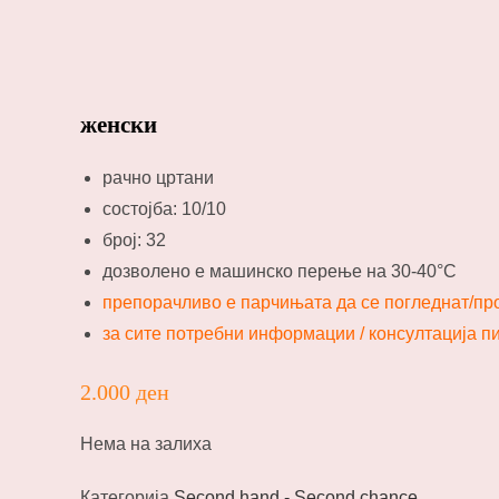
женски
рачно цртани
состојба: 10/10
број: 32
дозволено е машинско перење на 30-40°C
препорачливо е парчињата да се погледнат/пр
за сите потребни информации / консултација 
2.000
ден
Нема на залиха
Категорија
Second hand - Second chance