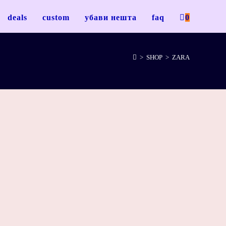
deals
custom
убави нешта
faq
0
>
SHOP
>
ZARA