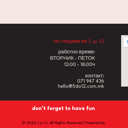
5 до 12
се гледаме во
работно време:
ВТОРНИК - ПЕТОК
12:00 - 18:00ч
контакт:
071 947 436
hello@5do12.com.mk
don’t forget to have fun
5 до 12
© 2025
, All Rights Reserved | Powered by