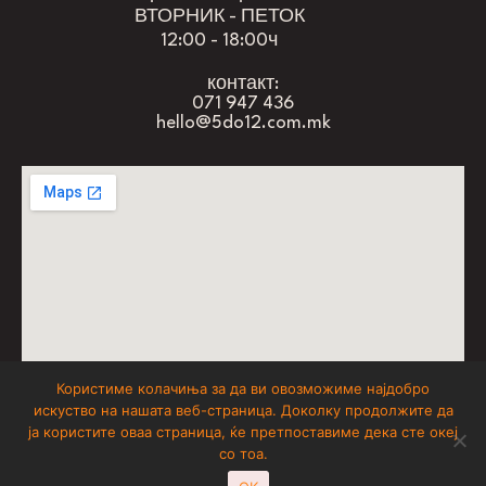
ВТОРНИК - ПЕТОК
12:00 - 18:00ч
контакт:
071 947 436
hello@5do12.com.mk
Користиме колачиња за да ви овозможиме најдобро
искуство на нашата веб-страница. Доколку продолжите да
don’t forget to have fun
ја користите оваа страница, ќе претпоставиме дека сте океј
со тоа.
5 до 12
© 2025
, All Rights Reserved