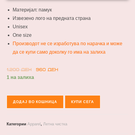
Материјал: памук
Извезено лого на предната страна
Unisex
One size
Производот не се изработува по нарачка и може
да се купи само доколку го има на залиха
1.200
ден
960
ден
1 на залиха
ДОДАЈ ВО КОШНИЦА
КУПИ СЕГА
Категории
Apparel
,
Летна чистка