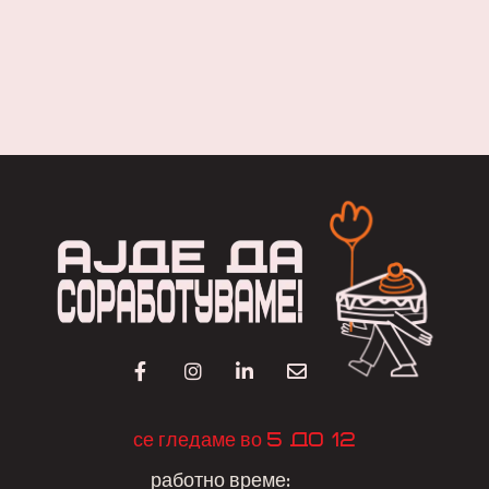
5 до 12
се гледаме во
работно време: