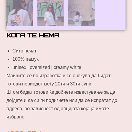
кога те нема
Сито печат
100% памук
unisex | oversized | creamy white
Маиците се во изработка и се очекува да бидат
готови периодот меѓу 20ти и 30ти Jуни.
Штом бидат готови ќе добиете известување за да
дојдете и да си ги подигнете или да се испратат до
адреса, во зависност од опцијата која ја имате
избрано.