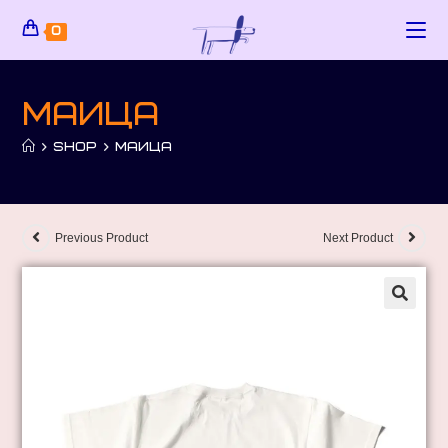
0
маица
>
SHOP
>
МАИЦА
Previous Product
Next Product