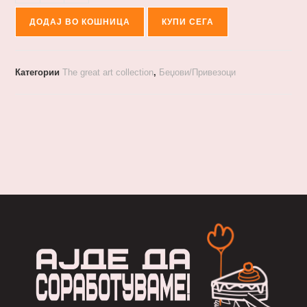
ДОДАЈ ВО КОШНИЦА
КУПИ СЕГА
Категории
The great art collection
,
Беџови/Привезоци