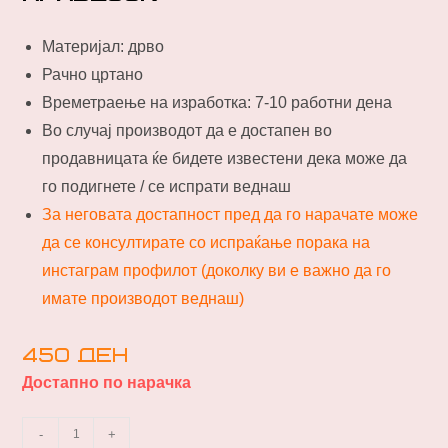
Материјал: дрво
Рачно цртано
Времетраење на изработка: 7-10 работни дена
Во случај производот да е достапен во
продавницата ќе бидете известени дека може да
го подигнете / се испрати веднаш
За неговата достапност пред да го нарачате може
да се консултирате со испраќање порака на
инстаграм профилот (доколку ви е важно да го
имате производот веднаш)
450
ден
Достапно по нарачка
-
+