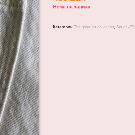
Нема на залиха
Категории
The great art collection
,
Беџови/П