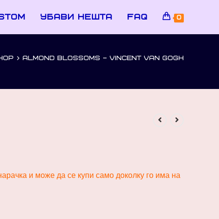
stom
убави нешта
faq
0
HOP
>
ALMOND BLOSSOMS – VINCENT VAN GOGH
арачка и може да се купи само доколку го има на