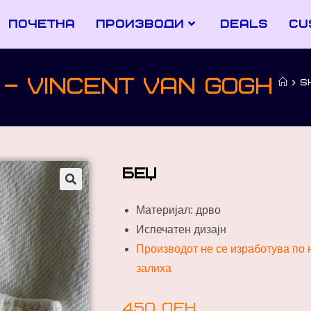
почетна
производи
deals
cu
– VINCENT VAN GOGH
>
S
беџ
Материјал: дрво
Испечатен дизајн
Производот не се изработува по н
залиха
450
ден